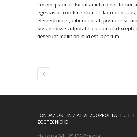
Lorem ipsum dolor sit amet, consectetuer ad
egestas id, condimentum at, laoreet mattis
elementum et, bibendum at, posuere sit amet
Suspendisse vulputate aliquam dui.Excepteur
deserunt mollit anim id est laborum
FONDAZIONE INIZIATIVE ZOOPROFILATTICHE E
ZOOTECNICHE
via Istria 3/b, 25125 Brescia