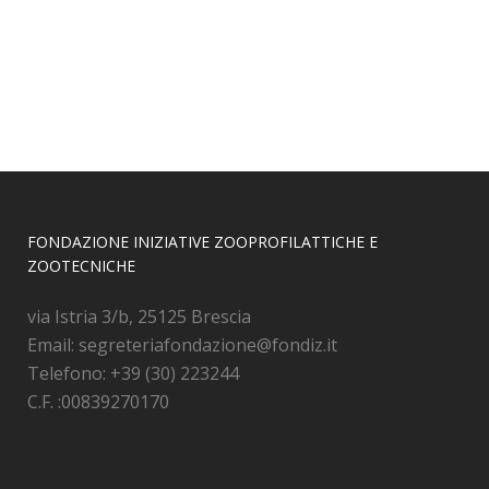
FONDAZIONE INIZIATIVE ZOOPROFILATTICHE E
ZOOTECNICHE
via Istria 3/b, 25125 Brescia
Email: segreteriafondazione@fondiz.it
Telefono: +39 (30) 223244
C.F. :00839270170