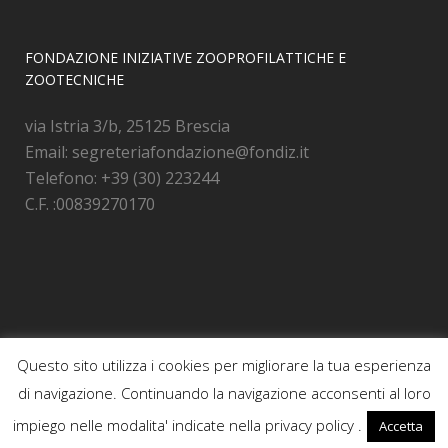
FONDAZIONE INIZIATIVE ZOOPROFILATTICHE E
ZOOTECNICHE
via Istria 3/b, 25125 Brescia
Email: segreteriafondazione@fondiz.it
Telefono: +39 (30) 223244
C.F. :00839270170
Questo sito utilizza i cookies per migliorare la tua esperienza
di navigazione. Continuando la navigazione acconsenti al loro
© Copyright Fondazione Iniziative Zooprofilattiche e Zootecniche di Brescia -
impiego nelle modalita' indicate nella privacy policy .
Accetta
2017 C.F. :00839270170